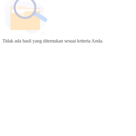
Tidak ada hasil yang ditemukan sesuai kriteria Anda.