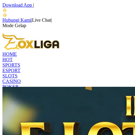
Download App
|
Hubungi Kami
|
Live Chat
|
Mode Gelap
HOME
HOT
SPORTS
ESPORT
SLOTS
CASINO
POKER
LOTTO
E-LOTTERY
FISHING
ARCADE
MM TANGKAS
PROMOTIONS
REFERRAL