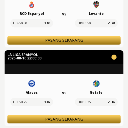
RCD Espanyol
Levante
VS
HDP -0.50
1.05
HDP 0.50
-1.20
PASANG SEKARANG
LA LIGA SPANYOL
2026-08-16 22:00:00
Alaves
Getafe
VS
HDP -0.25
1.02
HDP 0.25
-1.16
PASANG SEKARANG