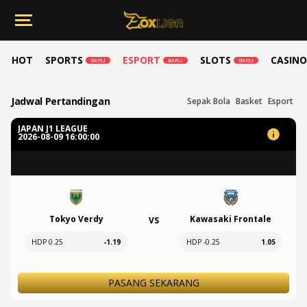
HOT
SPORTS
ESPORT
SLOTS
CASINO
BARU
BARU
BARU
Jadwal Pertandingan
Sepak Bola
Basket
Esport
JAPAN J1 LEAGUE
2026-08-09 16:00:00
Tokyo Verdy
Kawasaki Frontale
VS
HDP 0.25
-1.19
HDP -0.25
1.05
PASANG SEKARANG