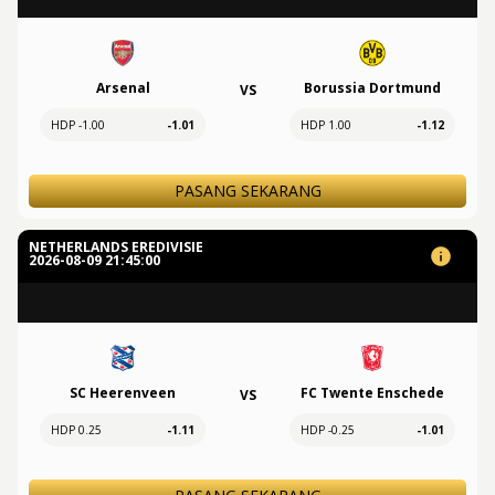
Arsenal
Borussia Dortmund
VS
HDP -1.00
-1.01
HDP 1.00
-1.12
PASANG SEKARANG
NETHERLANDS EREDIVISIE
2026-08-09 21:45:00
SC Heerenveen
FC Twente Enschede
VS
HDP 0.25
-1.11
HDP -0.25
-1.01